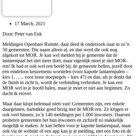
17 March, 2021
Door: Peter van Enk
Meldingen Openbare Ruimte, daar deed ik onderzoek naar in zo´n
50 gemeenten. Die naam alleen al, en dan werd die ook nog
afgekort tot MOR. Je kan wel melden bij je gemeente dat de
lantarenpaal het niet meer doet, maar eigenlijk moet je niet MOR-
ren! Ik had er ook wel een beeld bij; de gemeente bellen, jezelf door
een eindeloos keuzemenu worstelen (voor kapotte lantarenpalen –
kies 1, ….. voor losse stoeptegels – kies 47) en dan, als je denkt dat
de finish in zicht is, wordt de verbinding verbroken. Je kan een
MOR wel in je hoofd halen, maar je moet er niet aan beginnen. Zo
dacht ik erover.
Maar daar klopt helemaal niets van! Gemeenten zijn, een enkele
daargelaten, hartstikke goed bezig met de MOR-ren. Ze krijgen er
ook veel binnen; zo´n 140 meldingen per 1.000 inwoners. Daarom
proberen gemeenten het hun inwoners en zichzelf zo makkelijk
mogelijk te maken. Je kan bellen voor je kapotte lantarenpaal, maar
ook via de website of een app kan je je melding, met een foto en de