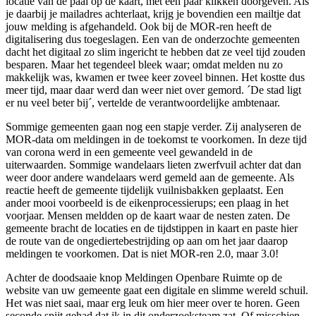
locatie van de paal op de kaart, met een paar klikken doorgeven. Als
je daarbij je mailadres achterlaat, krijg je bovendien een mailtje dat
jouw melding is afgehandeld. Ook bij de MOR-ren heeft de
digitalisering dus toegeslagen. Een van de onderzochte gemeenten
dacht het digitaal zo slim ingericht te hebben dat ze veel tijd zouden
besparen. Maar het tegendeel bleek waar; omdat melden nu zo
makkelijk was, kwamen er twee keer zoveel binnen. Het kostte dus
meer tijd, maar daar werd dan weer niet over gemord. ´De stad ligt
er nu veel beter bij´, vertelde de verantwoordelijke ambtenaar.
Sommige gemeenten gaan nog een stapje verder. Zij analyseren de
MOR-data om meldingen in de toekomst te voorkomen. In deze tijd
van corona werd in een gemeente veel gewandeld in de
uiterwaarden. Sommige wandelaars lieten zwerfvuil achter dat dan
weer door andere wandelaars werd gemeld aan de gemeente. Als
reactie heeft de gemeente tijdelijk vuilnisbakken geplaatst. Een
ander mooi voorbeeld is de eikenprocessierups; een plaag in het
voorjaar. Mensen meldden op de kaart waar de nesten zaten. De
gemeente bracht de locaties en de tijdstippen in kaart en paste hier
de route van de ongediertebestrijding op aan om het jaar daarop
meldingen te voorkomen. Dat is niet MOR-ren 2.0, maar 3.0!
Achter de doodsaaie knop Meldingen Openbare Ruimte op de
website van uw gemeente gaat een digitale en slimme wereld schuil.
Het was niet saai, maar erg leuk om hier meer over te horen. Geen
seconde spijt gehad dat ik in dit onderzoeksteam zat. Of misschien