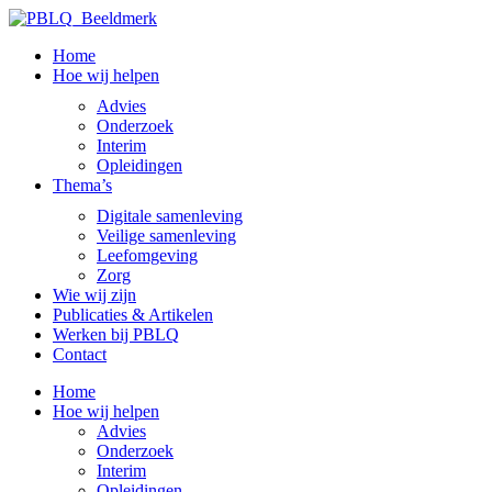
Skip
to
Home
content
Hoe wij helpen
Advies
Onderzoek
Interim
Opleidingen
Thema’s
Digitale samenleving
Veilige samenleving
Leefomgeving
Zorg
Wie wij zijn
Publicaties & Artikelen
Werken bij PBLQ
Contact
Home
Hoe wij helpen
Advies
Onderzoek
Interim
Opleidingen